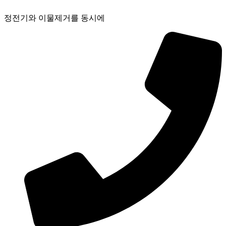
콘
정전기와 이물제거를 동시에
텐
츠
로
건
너
뛰
기