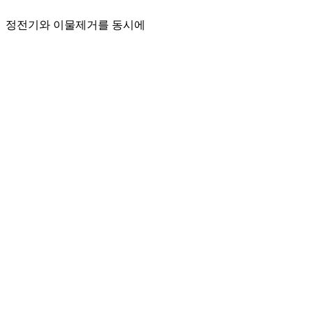
콘
정전기와 이물제거를 동시에
텐
츠
로
건
너
뛰
기