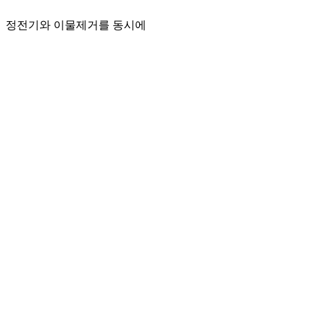
콘
정전기와 이물제거를 동시에
텐
츠
로
건
너
뛰
기