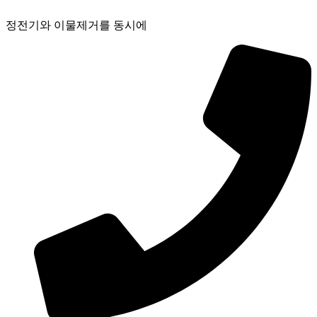
콘
정전기와 이물제거를 동시에
텐
츠
로
건
너
뛰
기