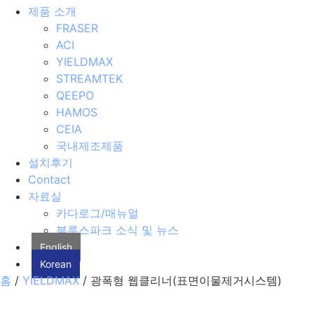
제품 소개
FRASER
ACI
YIELDMAX
STREAMTEK
QEEPO
HAMOS
CEIA
국내제조제품
설치후기
Contact
자료실
카다로그/매뉴얼
블루스파크 소식 및 뉴스
English
Korean
홈
/
YIELDMAX
/ 광폭형 웹클리너(표면이물제거시스템)