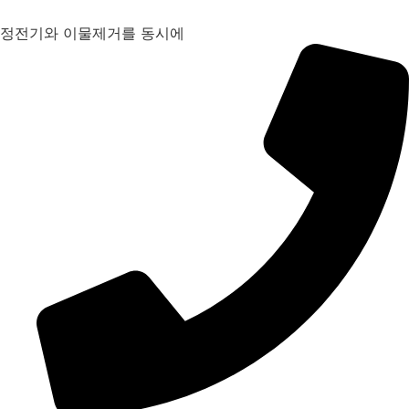
콘
텐
정전기와 이물제거를 동시에
츠
로
건
너
뛰
기