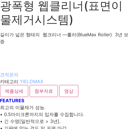
광폭형 웹클리너(표면이
물제거시스템)
길이가 넓은 형태의 웹크리너 —롤러(BlueMax Roller) 3년 보
증
견적문의
카테고리
YIELDMAX
제품상세
첨부자료
영상
FEATURES
최고의 이물제거 성능.
• 0.5마이크론까지의 입자를 수집합니다.
• 긴 수명[일반적으로 > 3년].
• 기판에 맞는 경도 및 표면 마감.